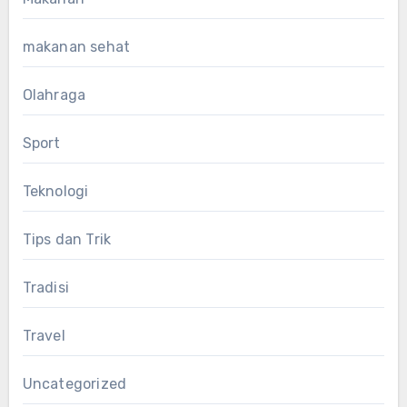
makanan sehat
Olahraga
Sport
Teknologi
Tips dan Trik
Tradisi
Travel
Uncategorized