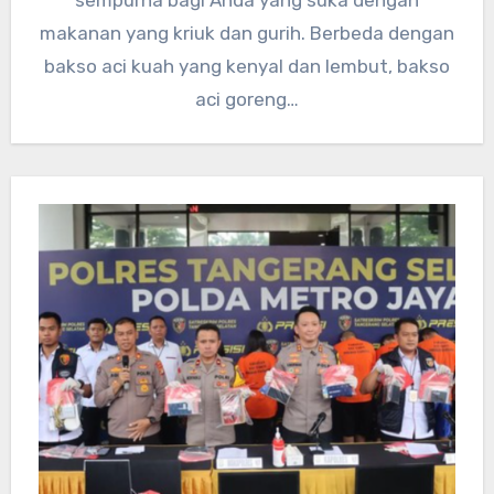
makanan yang kriuk dan gurih. Berbeda dengan
bakso aci kuah yang kenyal dan lembut, bakso
aci goreng…