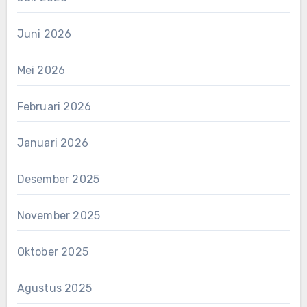
Juni 2026
Mei 2026
Februari 2026
Januari 2026
Desember 2025
November 2025
Oktober 2025
Agustus 2025