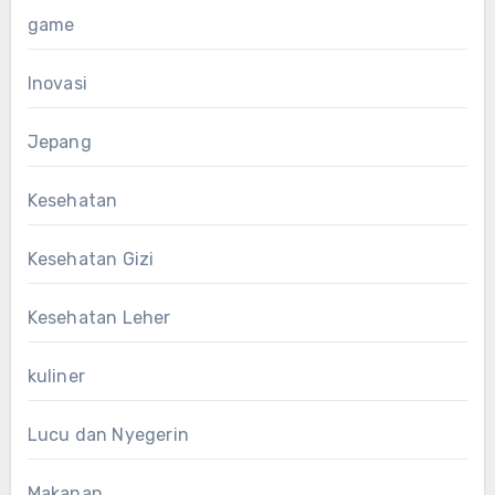
game
Inovasi
Jepang
Kesehatan
Kesehatan Gizi
Kesehatan Leher
kuliner
Lucu dan Nyegerin
Makanan