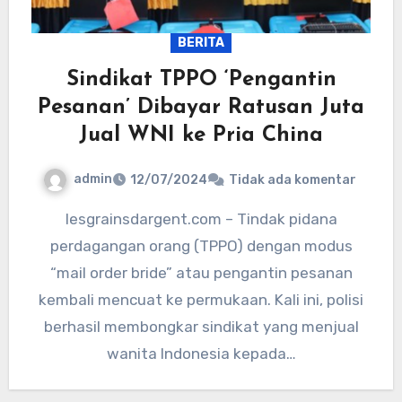
BERITA
Sindikat TPPO ‘Pengantin
Pesanan’ Dibayar Ratusan Juta
Jual WNI ke Pria China
admin
12/07/2024
Tidak ada komentar
lesgrainsdargent.com – Tindak pidana
perdagangan orang (TPPO) dengan modus
“mail order bride” atau pengantin pesanan
kembali mencuat ke permukaan. Kali ini, polisi
berhasil membongkar sindikat yang menjual
wanita Indonesia kepada…