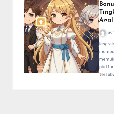
Bonu
Ting
Awal
ad
lesgrainsdargent.com – Bonus New Member 100%
member
memula
platfo
terseb