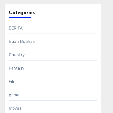
Categories
BERITA
Buah Buahan
Country
Fantasy
Film
game
Inovasi