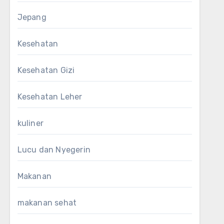
Jepang
Kesehatan
Kesehatan Gizi
Kesehatan Leher
kuliner
Lucu dan Nyegerin
Makanan
makanan sehat