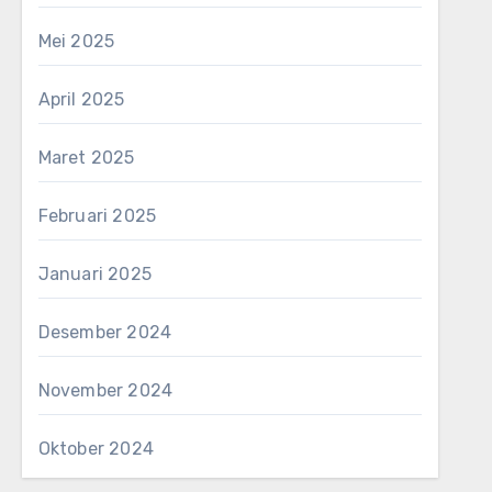
Mei 2025
April 2025
Maret 2025
Februari 2025
Januari 2025
Desember 2024
November 2024
Oktober 2024