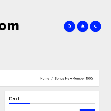
com
Home
Bonus New Member 100%
Cari