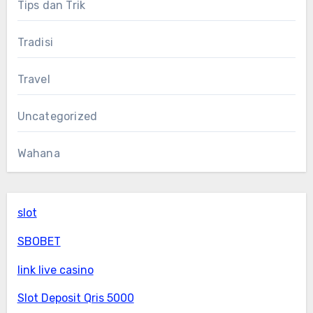
Tips dan Trik
Tradisi
Travel
Uncategorized
Wahana
slot
SBOBET
link live casino
Slot Deposit Qris 5000