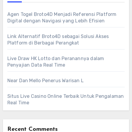
Agen Togel Broto4D Menjadi Referensi Platform
Digital dengan Navigasi yang Lebih Efisien
Link Alternatif Broto4D sebagai Solusi Akses
Platform di Berbagai Perangkat
Live Draw HK Lotto dan Peranannya dalam
Penyajian Data Real Time
Near Dan Mello Penerus Warisan L
Situs Live Casino Online Terbaik Untuk Pengalaman
Real Time
Recent Comments