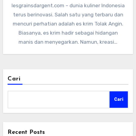
lesgrainsdargent.com – dunia kuliner Indonesia
terus berinovasi. Salah satu yang terbaru dan
mencuri perhatian adalah es krim Tolak Angin.
Biasanya, es krim hadir sebagai hidangan
manis dan menyegarkan. Namun, kreasi…
Cari
Cari
Recent Posts