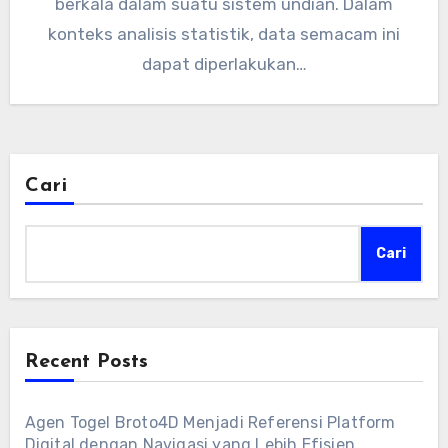
berkala dalam suatu sistem undian. Dalam
konteks analisis statistik, data semacam ini
dapat diperlakukan…
Cari
Cari
Recent Posts
Agen Togel Broto4D Menjadi Referensi Platform
Digital dengan Navigasi yang Lebih Efisien