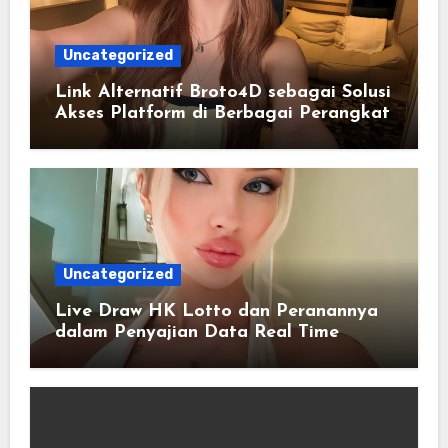
Uncategorized
Link Alternatif Broto4D sebagai Solusi
Akses Platform di Berbagai Perangkat
Uncategorized
Live Draw HK Lotto dan Peranannya
dalam Penyajian Data Real Time