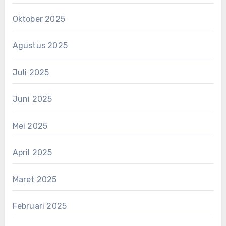
Oktober 2025
Agustus 2025
Juli 2025
Juni 2025
Mei 2025
April 2025
Maret 2025
Februari 2025