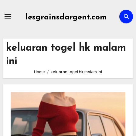
Skip
to
lesgrainsdargent.com
content
keluaran togel hk malam
ini
Home
keluaran togel hk malam ini