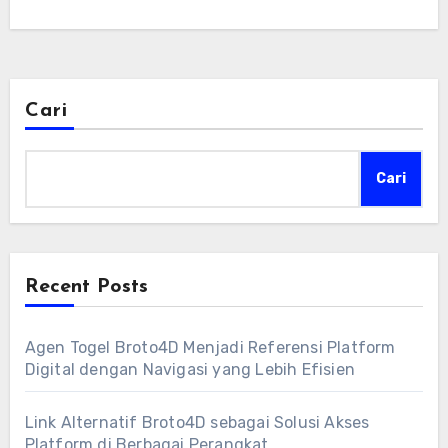
Cari
Cari
Recent Posts
Agen Togel Broto4D Menjadi Referensi Platform
Digital dengan Navigasi yang Lebih Efisien
Link Alternatif Broto4D sebagai Solusi Akses
Platform di Berbagai Perangkat