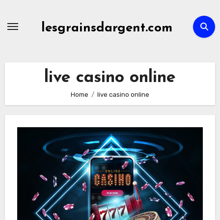
Skip
to
lesgrainsdargent.com
content
live casino online
Home
live casino online