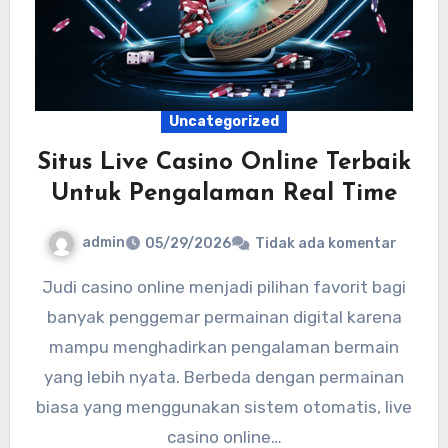
Uncategorized
Situs Live Casino Online Terbaik
Untuk Pengalaman Real Time
admin
05/29/2026
Tidak ada komentar
Judi casino online menjadi pilihan favorit bagi
banyak penggemar permainan digital karena
mampu menghadirkan pengalaman bermain
yang lebih nyata. Berbeda dengan permainan
biasa yang menggunakan sistem otomatis, live
casino online…