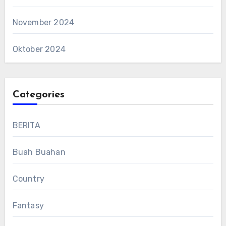
November 2024
Oktober 2024
Categories
BERITA
Buah Buahan
Country
Fantasy