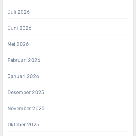
Juli 2026
Juni 2026
Mei 2026
Februari 2026
Januari 2026
Desember 2025
November 2025
Oktober 2025