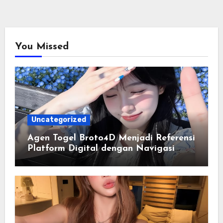
You Missed
Uncategorized
Agen Togel Broto4D Menjadi Referensi
Platform Digital dengan Navigasi
yang Lebih Efisien