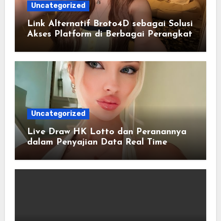
Uncategorized
Link Alternatif Broto4D sebagai Solusi
Akses Platform di Berbagai Perangkat
Uncategorized
Live Draw HK Lotto dan Peranannya
dalam Penyajian Data Real Time