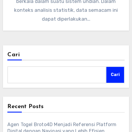
berkala dalam suatu sistem undian. Dalam
konteks analisis statistik, data semacam ini
dapat diperlakukan…
Cari
Cari
Recent Posts
Agen Togel Broto4D Menjadi Referensi Platform
Digital dengan Navigasi yang Lebih Efisien