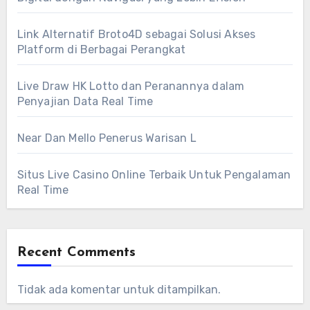
Link Alternatif Broto4D sebagai Solusi Akses
Platform di Berbagai Perangkat
Live Draw HK Lotto dan Peranannya dalam
Penyajian Data Real Time
Near Dan Mello Penerus Warisan L
Situs Live Casino Online Terbaik Untuk Pengalaman
Real Time
Recent Comments
Tidak ada komentar untuk ditampilkan.