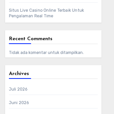
Situs Live Casino Online Terbaik Untuk
Pengalaman Real Time
Recent Comments
Tidak ada komentar untuk ditampilkan.
Archives
Juli 2026
Juni 2026