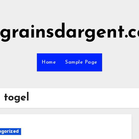
sgrainsdargent.
Home
Sample Page
 togel
egorized