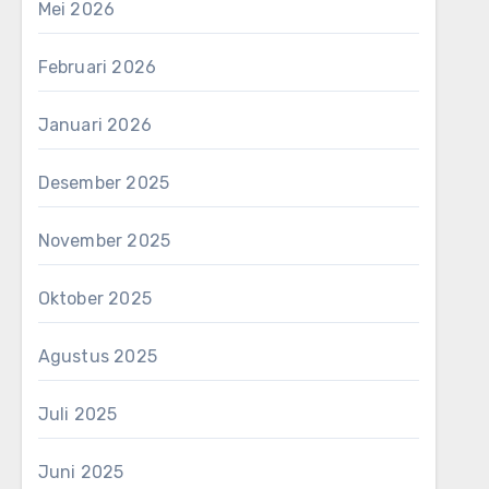
Mei 2026
Februari 2026
Januari 2026
Desember 2025
November 2025
Oktober 2025
Agustus 2025
Juli 2025
Juni 2025