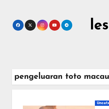
Skip
to
content
le
pengeluaran toto macau
Uncat