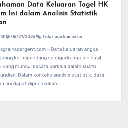
haman Data Keluaran Togel HK
m Ini dalam Analisis Statistik
an
min
05/21/2026
Tidak ada komentar
sering kali dipandang sebagai kumpulan hasil
k yang muncul secara berkala dalam suatu
undian. Dalam konteks analisis statistik, data
m ini dapat diperlakukan…