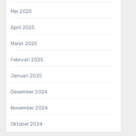
Mei 2025
April 2025
Maret 2025
Februari 2025
Januari 2025
Desember 2024
November 2024
Oktober 2024