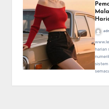
Pema
Mala
Hari
ad
www.lesgrainsdargent.com – Data keluaran angka
harian 
numeri
sistem 
semaca