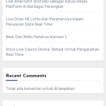
Link Alternatif Broto4D sebagai Solusi Akses
Platform di Berbagai Perangkat
Live Draw HK Lotto dan Peranannya dalam
Penyajian Data Real Time
Near Dan Mello Penerus Warisan L
Situs Live Casino Online Terbaik Untuk Pengalaman
Real Time
Recent Comments
Tidak ada komentar untuk ditampilkan.