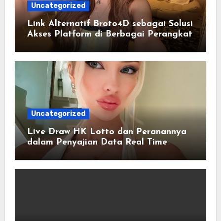
Uncategorized
Link Alternatif Broto4D sebagai Solusi
Akses Platform di Berbagai Perangkat
Uncategorized
Live Draw HK Lotto dan Peranannya
dalam Penyajian Data Real Time