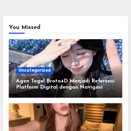
You Missed
Uncategorized
Agen Togel Broto4D Menjadi Referensi
Platform Digital dengan Navigasi
yang Lebih Efisien