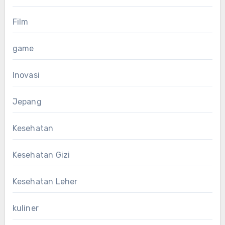
Film
game
Inovasi
Jepang
Kesehatan
Kesehatan Gizi
Kesehatan Leher
kuliner