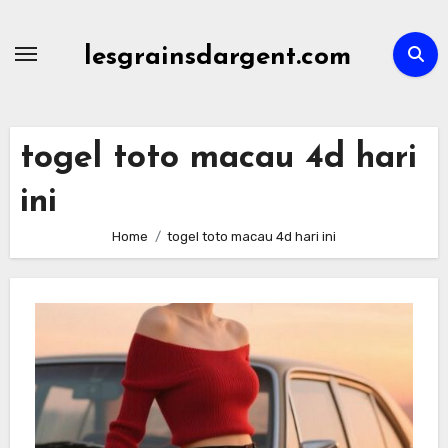
Skip
to
lesgrainsdargent.com
content
togel toto macau 4d hari
ini
Home
togel toto macau 4d hari ini