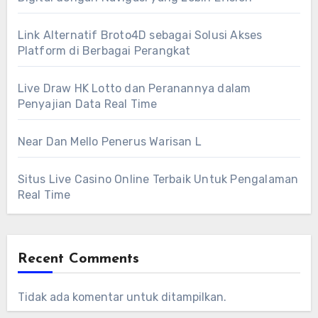
Link Alternatif Broto4D sebagai Solusi Akses
Platform di Berbagai Perangkat
Live Draw HK Lotto dan Peranannya dalam
Penyajian Data Real Time
Near Dan Mello Penerus Warisan L
Situs Live Casino Online Terbaik Untuk Pengalaman
Real Time
Recent Comments
Tidak ada komentar untuk ditampilkan.