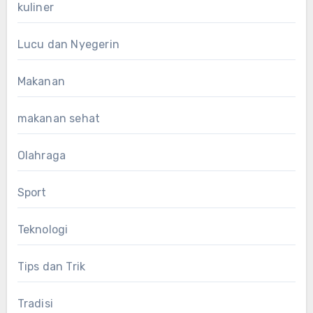
kuliner
Lucu dan Nyegerin
Makanan
makanan sehat
Olahraga
Sport
Teknologi
Tips dan Trik
Tradisi