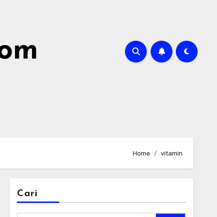
com
Home
vitamin
Cari