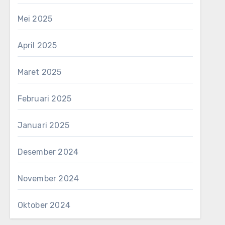
Mei 2025
April 2025
Maret 2025
Februari 2025
Januari 2025
Desember 2024
November 2024
Oktober 2024