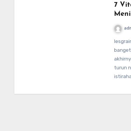
7 Vi
Meni
ad
lesgrainsdargent.com – Kesehatan mental itu penting
banget,
akhirny
turun n
istirah