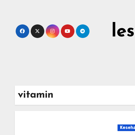
Skip
to
content
le
vitamin
Keseh