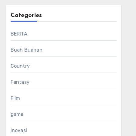
Categories
BERITA
Buah Buahan
Country
Fantasy
Film
game
Inovasi